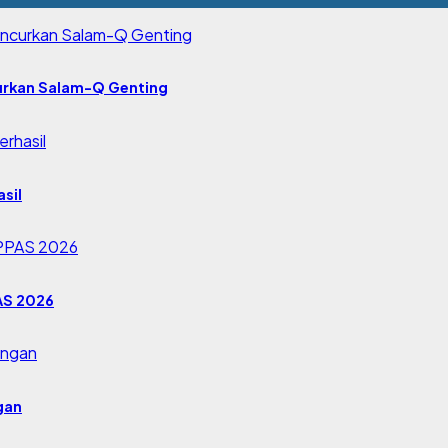
urkan Salam-Q Genting
sil
AS 2026
gan