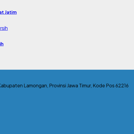
at Jatim
ih
abupaten Lamongan, Provinsi Jawa Timur, Kode Pos 62216