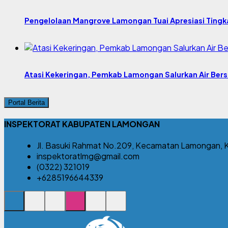
Pengelolaan Mangrove Lamongan Tuai Apresiasi Tingk
Atasi Kekeringan, Pemkab Lamongan Salurkan Air Bers
Portal Berita
INSPEKTORAT KABUPATEN LAMONGAN
Jl. Basuki Rahmat No.209, Kecamatan Lamongan, K
inspektoratlmg@gmail.com
(0322) 321019
+6285196644339