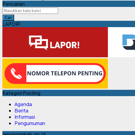
Pencarian
Cari
LAPOR!
Kategori Posting
Agenda
Berita
Informasi
Pengumuman
lamongankab.go.id