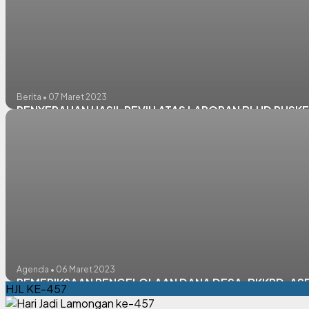
Berita • 07 Maret 2023
PENYERAHAN HASIL REVIU ATAS LAPORAN BLUD PUS
Agenda • 06 Maret 2023
PEMERIKSAAN PENGELOLAAN DANA DESA, BKKPD, AS
HJL KE-457