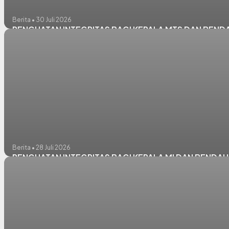
Berita • 30 Juli 2026
PENGUATAN INTEGRITAS BAGI KEPALA MTS DAN BEND
Berita • 28 Juli 2026
PENGUATAN INTEGRITAS BAGI KEPALA MI DAN BENDA