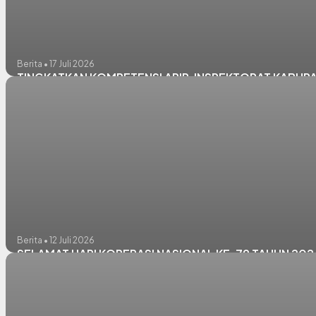
Berita • 17 Juli 2026
TINGKATKAN KOMPETENSI APIP, INSPEKTORAT KABU
Berita • 12 Juli 2026
SELAMAT HARI KOPERASI NASIONAL KE-79 TAHUN 202