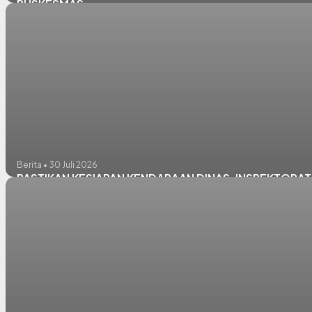
PUSKESMAS
Berita • 30 Juli 2026
PASTIKAN KESIAPAN KENDARAAN DINAS, INSPEKTORAT