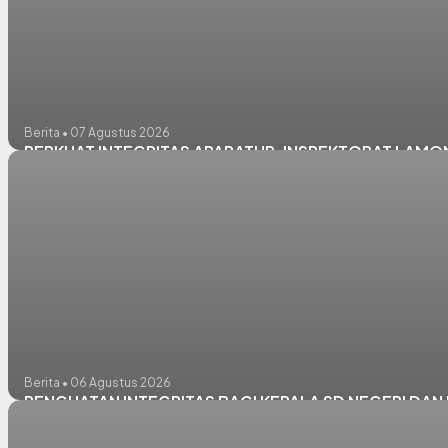
Berita • 07 Agustus 2026
PERKUAT INTEGRITAS APARATUR, INSPEKTORAT LAM
Berita • 06 Agustus 2026
PENGUATAN INTEGRITAS BAGI KEPALA SD NEGERI DA