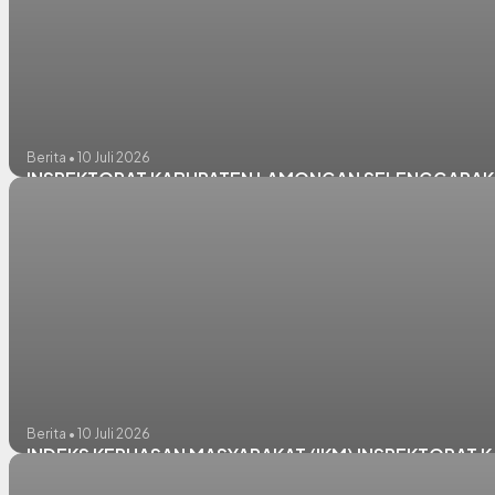
Berita • 10 Juli 2026
INSPEKTORAT KABUPATEN LAMONGAN SELENGGARAKA
Berita • 10 Juli 2026
INDEKS KEPUASAN MASYARAKAT (IKM) INSPEKTORAT K