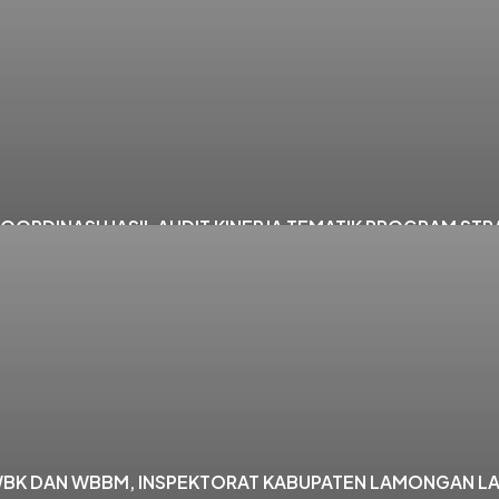
ORDINASI HASIL AUDIT KINERJA TEMATIK PROGRAM STR
WBK DAN WBBM, INSPEKTORAT KABUPATEN LAMONGAN LA